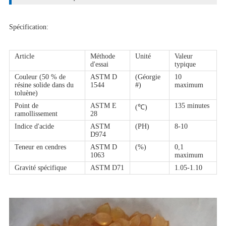
Spécification:
Article
Méthode
Unité
Valeur
d'essai
typique
Couleur (50 % de
ASTM D
(Géorgie
10
résine solide dans du
1544
#)
maximum
toluène)
Point de
ASTM E
135 minutes
(℃)
ramollissement
28
Indice d'acide
ASTM
(PH)
8-10
D974
Teneur en cendres
ASTM D
(%)
0,1
1063
maximum
Gravité spécifique
ASTM D71
1.05-1.10