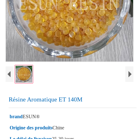
Résine Aromatique ET 140M
brand
ESUN®
Origine des produits
Chine
Le délai de livraison
25-30 jours