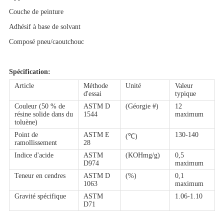
Couche de peinture
Adhésif à base de solvant
Composé pneu/caoutchouc
Spécification:
Article
Méthode
Unité
Valeur
d'essai
typique
Couleur (50 % de
ASTM D
(Géorgie #)
12
résine solide dans du
1544
maximum
toluène)
Point de
ASTM E
130-140
(℃)
ramollissement
28
Indice d'acide
ASTM
(KOHmg/g)
0,5
D974
maximum
Teneur en cendres
ASTM D
(%)
0,1
1063
maximum
Gravité spécifique
ASTM
1.06-1.10
D71