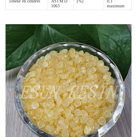
Teneur en cendres
ASTM D
(%)
0,1
1063
maximum