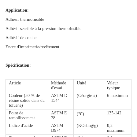
Application:
Adhésif thermofusible
Adhésif sensible à la pression thermofusible
Adhésif de contact
Encre d'imprimerie/revêtement
Spécification:
Article
Méthode
Unité
Valeur
d'essai
typique
Couleur (50 % de
ASTM D
(Géorgie #)
6 maximum
résine solide dans du
1544
toluène)
Point de
ASTM E
135-142
(℃)
ramollissement
28
Indice d'acide
ASTM
(KOHmg/g)
0,2
D974
maximum